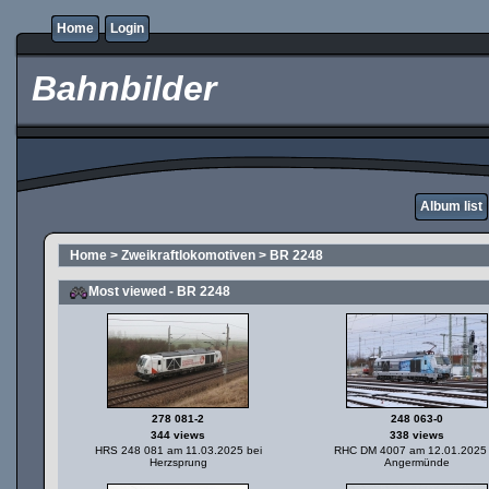
Home
Login
Bahnbilder
Album list
Home
>
Zweikraftlokomotiven
>
BR 2248
Most viewed - BR 2248
278 081-2
248 063-0
344 views
338 views
HRS 248 081 am 11.03.2025 bei
RHC DM 4007 am 12.01.2025 
Herzsprung
Angermünde